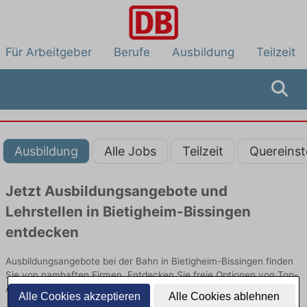
Für Arbeitgeber
Berufe
Ausbildung
Teilzeit
Ausbildung
Alle Jobs
Teilzeit
Quereinst
Jetzt Ausbildungsangebote und
Lehrstellen in Bietigheim-Bissingen
entdecken
Ausbildungsangebote bei der Bahn in Bietigheim-Bissingen finden
Sie von namhaften Firmen. Entdecken Sie freie Optionen von Top-
Arbeitgebern und bewerben Sie sich noch heute.
Alle Cookies akzeptieren
Alle Cookies ablehnen