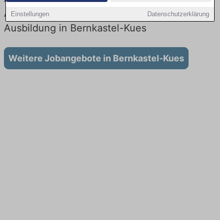
Aktuell gibt es keine Stellenangebote für
Einstellungen
Datenschutzerklärung
Ausbildung in Bernkastel-Kues
Weitere Jobangebote in Bernkastel-Kues