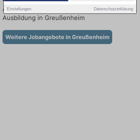
Aktuell gibt es keine Stellenangebote für
Einstellungen
Datenschutzerklärung
Ausbildung in Greußenheim
Weitere Jobangebote in Greußenheim