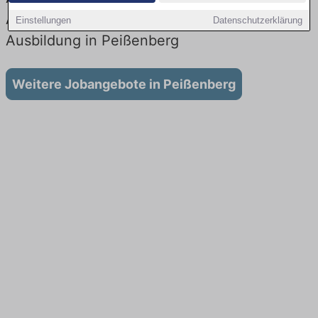
Aktuell gibt es keine Stellenangebote für
Einstellungen
Datenschutzerklärung
Ausbildung in Peißenberg
Weitere Jobangebote in Peißenberg