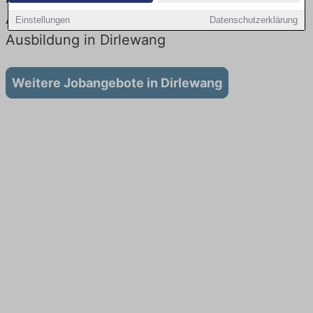
Aktuell gibt es keine Stellenangebote für
Einstellungen
Datenschutzerklärung
Ausbildung in Dirlewang
Weitere Jobangebote in Dirlewang