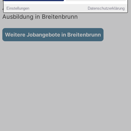
Aktuell gibt es keine Stellenangebote für
Einstellungen
Datenschutzerklärung
Ausbildung in Breitenbrunn
Weitere Jobangebote in Breitenbrunn