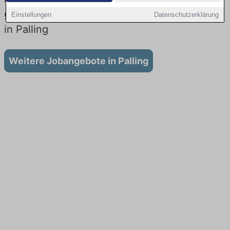
gibt es keine Stellenangebote für Ausbildung
Einstellungen
Datenschutzerklärung
in Palling
Weitere Jobangebote in Palling