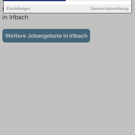
gibt es keine Stellenangebote für Ausbildung
Einstellungen
Datenschutzerklärung
in Irlbach
Weitere Jobangebote in Irlbach