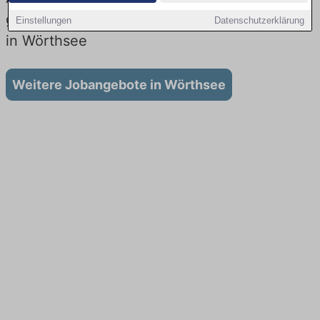
gibt es keine Stellenangebote für Ausbildung
Einstellungen
Datenschutzerklärung
in Wörthsee
Weitere Jobangebote in Wörthsee