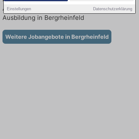
Aktuell gibt es keine Stellenangebote für
Einstellungen
Datenschutzerklärung
Ausbildung in Bergrheinfeld
Weitere Jobangebote in Bergrheinfeld