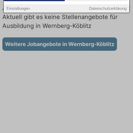
Ausbildung in Wernberg-Köblitz bei der Bahn:
Einstellungen
Datenschutzerklärung
Aktuell gibt es keine Stellenangebote für
Ausbildung in Wernberg-Köblitz
Weitere Jobangebote in Wernberg-Köblitz