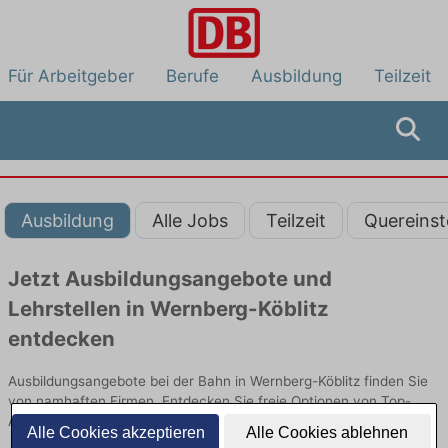
Für Arbeitgeber
Berufe
Ausbildung
Teilzeit
Ausbildung
Alle Jobs
Teilzeit
Quereinst
Jetzt Ausbildungsangebote und
Lehrstellen in Wernberg-Köblitz
entdecken
Ausbildungsangebote bei der Bahn in Wernberg-Köblitz finden Sie
von namhaften Firmen. Entdecken Sie freie Optionen von Top-
Arbeitgebern und bewerben Sie sich noch heute.
Alle Cookies akzeptieren
Alle Cookies ablehnen