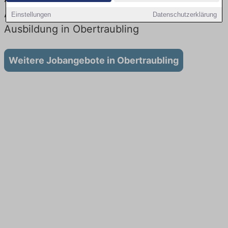
Aktuell gibt es keine Stellenangebote für
Einstellungen
Datenschutzerklärung
Ausbildung in Obertraubling
Weitere Jobangebote in Obertraubling