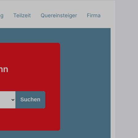
ng
Teilzeit
Quereinsteiger
Firma
hn
Suchen