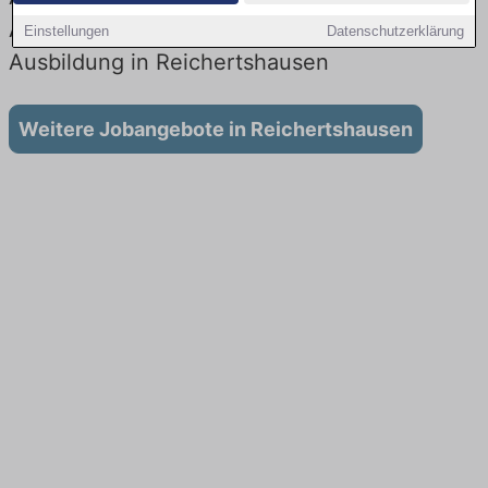
Aktuell gibt es keine Stellenangebote für
Einstellungen
Datenschutzerklärung
Ausbildung in Reichertshausen
Weitere Jobangebote in Reichertshausen