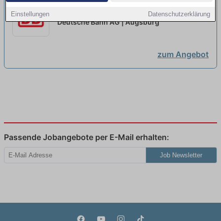
Deine Ausbildung@DB + Chance
Einstellungen
Datenschutzerklärung
auf ein Gaming Stipendium
neu
Deutsche Bahn AG | Augsburg
zum Angebot
Passende Jobangebote per E-Mail erhalten:
Job Newsletter