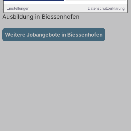
Aktuell gibt es keine Stellenangebote für
Einstellungen
Datenschutzerklärung
Ausbildung in Biessenhofen
Weitere Jobangebote in Biessenhofen