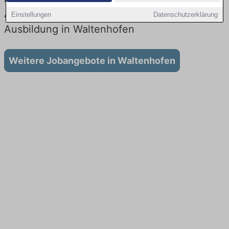
Aktuell gibt es keine Stellenangebote für
Einstellungen
Datenschutzerklärung
Ausbildung in Waltenhofen
Weitere Jobangebote in Waltenhofen