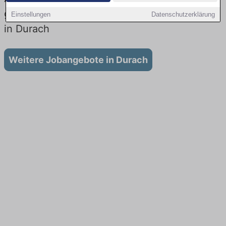
gibt es keine Stellenangebote für Ausbildung
Einstellungen
Datenschutzerklärung
in Durach
Weitere Jobangebote in Durach