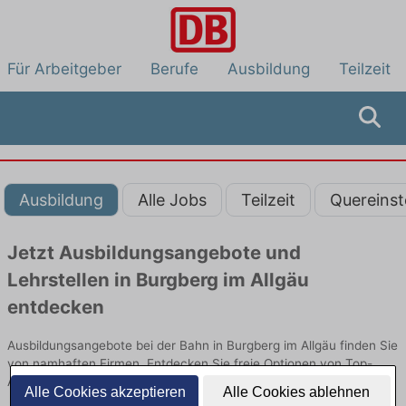
Für Arbeitgeber
Berufe
Ausbildung
Teilzeit
Ausbildung
Alle Jobs
Teilzeit
Quereinst
Jetzt Ausbildungsangebote und
Lehrstellen in Burgberg im Allgäu
entdecken
Ausbildungsangebote bei der Bahn in Burgberg im Allgäu finden Sie
von namhaften Firmen. Entdecken Sie freie Optionen von Top-
Arbeitgebern und bewerben Sie sich noch heute.
Alle Cookies akzeptieren
Alle Cookies ablehnen