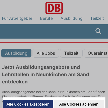
Für Arbeitgeber
Berufe
Ausbildung
Teilzeit
Ausbildung
Alle Jobs
Teilzeit
Quereinst
Jetzt Ausbildungsangebote und
Lehrstellen in Neunkirchen am Sand
entdecken
Ausbildungsangebote bei der Bahn in Neunkirchen am Sand finden
Sie von namhaften Firmen. Entdecken Sie freie Optionen von Top-
Arbeitgebern und bewerben Sie sich noch heute.
Alle Cookies akzeptieren
Alle Cookies ablehnen