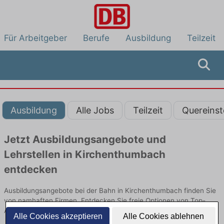
Für Arbeitgeber
Berufe
Ausbildung
Teilzeit
Ausbildung
Alle Jobs
Teilzeit
Quereinst
Jetzt Ausbildungsangebote und
Lehrstellen in Kirchenthumbach
entdecken
Ausbildungsangebote bei der Bahn in Kirchenthumbach finden Sie
von namhaften Firmen. Entdecken Sie freie Optionen von Top-
Arbeitgebern und bewerben Sie sich noch heute.
Alle Cookies akzeptieren
Alle Cookies ablehnen