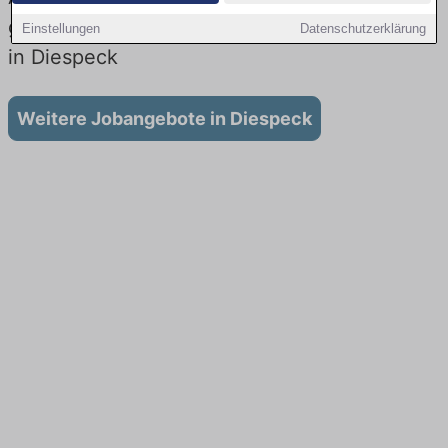
gibt es keine Stellenangebote für Ausbildung
Einstellungen
Datenschutzerklärung
in Diespeck
Weitere Jobangebote in Diespeck