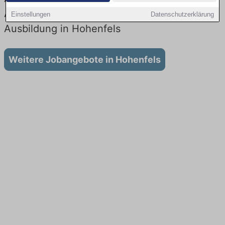
Aktuell gibt es keine Stellenangebote für
Einstellungen
Datenschutzerklärung
Ausbildung in Hohenfels
Weitere Jobangebote in Hohenfels