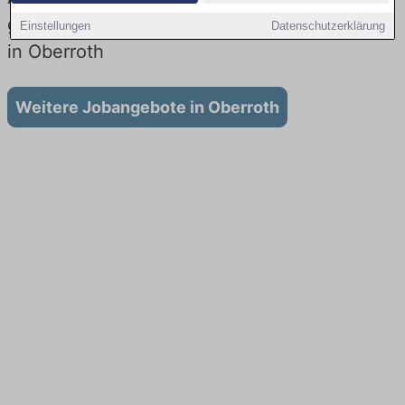
gibt es keine Stellenangebote für Ausbildung
Einstellungen
Datenschutzerklärung
in Oberroth
Weitere Jobangebote in Oberroth