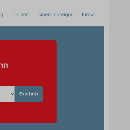
ng
Teilzeit
Quereinsteiger
Firma
hn
Suchen