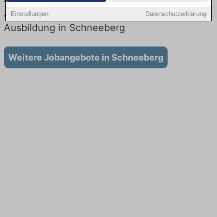
Aktuell gibt es keine Stellenangebote für
Einstellungen
Datenschutzerklärung
Ausbildung in Schneeberg
Weitere Jobangebote in Schneeberg