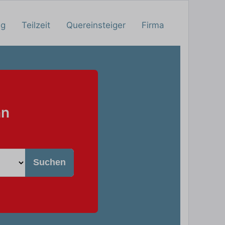
ng
Teilzeit
Quereinsteiger
Firma
hn
Suchen