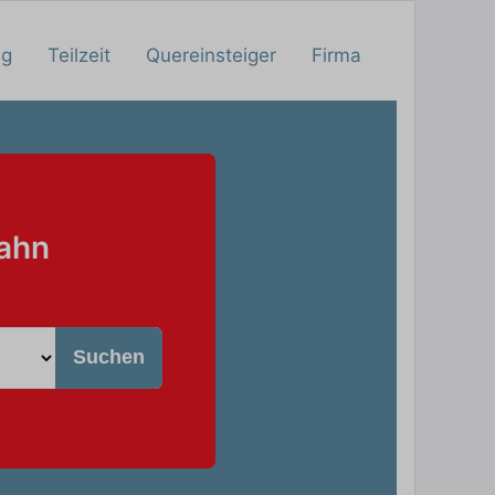
ng
Teilzeit
Quereinsteiger
Firma
Bahn
Suchen