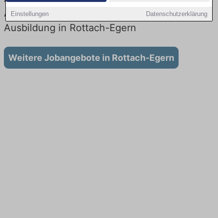
Aktuell gibt es keine Stellenangebote für
Einstellungen
Datenschutzerklärung
Ausbildung in Rottach-Egern
Weitere Jobangebote in Rottach-Egern