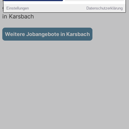
gibt es keine Stellenangebote für Ausbildung
Einstellungen
Datenschutzerklärung
in Karsbach
Weitere Jobangebote in Karsbach