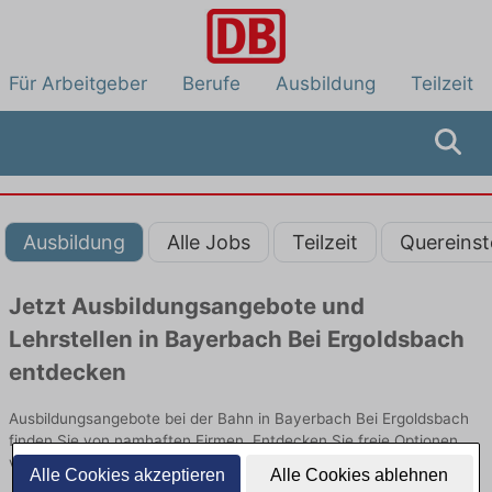
Für Arbeitgeber
Berufe
Ausbildung
Teilzeit
Ausbildung
Alle Jobs
Teilzeit
Quereinst
Jetzt Ausbildungsangebote und
Lehrstellen in Bayerbach Bei Ergoldsbach
entdecken
Ausbildungsangebote bei der Bahn in Bayerbach Bei Ergoldsbach
finden Sie von namhaften Firmen. Entdecken Sie freie Optionen
von Top-Arbeitgebern und bewerben Sie sich noch heute.
Alle Cookies akzeptieren
Alle Cookies ablehnen