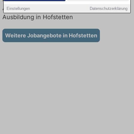
Aktuell gibt es keine Stellenangebote für
Einstellungen
Datenschutzerklärung
Ausbildung in Hofstetten
Weitere Jobangebote in Hofstetten