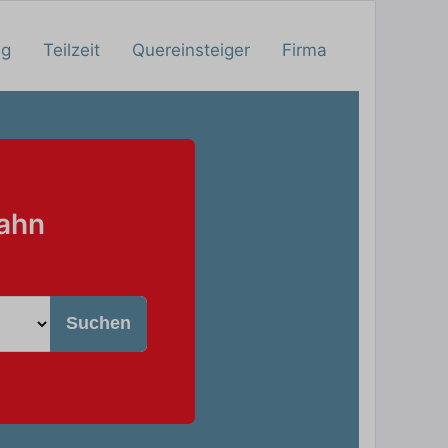
ng
Teilzeit
Quereinsteiger
Firma
Bahn
Suchen