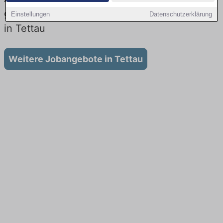
gibt es keine Stellenangebote für Ausbildung
Einstellungen
Datenschutzerklärung
in Tettau
Weitere Jobangebote in Tettau