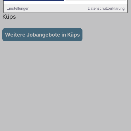
es keine Stellenangebote für Ausbildung in
Einstellungen
Datenschutzerklärung
Küps
Weitere Jobangebote in Küps