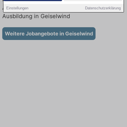
Aktuell gibt es keine Stellenangebote für
Einstellungen
Datenschutzerklärung
Ausbildung in Geiselwind
Weitere Jobangebote in Geiselwind