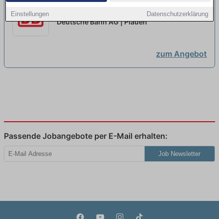
Ausbildung Elektroniker:in für
Einstellungen
Datenschutzerklärung
Betriebstechnik 2027
neu
Deutsche Bahn AG | Plauen
zum Angebot
Passende Jobangebote per E-Mail erhalten:
Job Newsletter