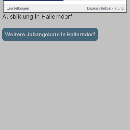
Aktuell gibt es keine Stellenangebote für
Einstellungen
Datenschutzerklärung
Ausbildung in Hallerndorf
Weitere Jobangebote in Hallerndorf