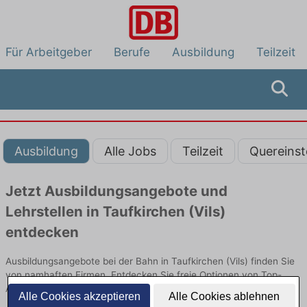
Für Arbeitgeber
Berufe
Ausbildung
Teilzeit
Ausbildung
Alle Jobs
Teilzeit
Quereinst
Jetzt Ausbildungsangebote und
Lehrstellen in Taufkirchen (Vils)
entdecken
Ausbildungsangebote bei der Bahn in Taufkirchen (Vils) finden Sie
von namhaften Firmen. Entdecken Sie freie Optionen von Top-
Arbeitgebern und bewerben Sie sich noch heute.
Alle Cookies akzeptieren
Alle Cookies ablehnen