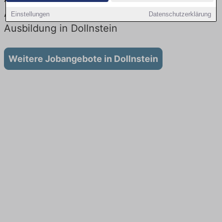
Aktuell gibt es keine Stellenangebote für
Einstellungen
Datenschutzerklärung
Ausbildung in Dollnstein
Weitere Jobangebote in Dollnstein