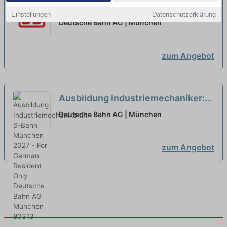
Ausbildung Elektroniker:in
Einstellungen
Datenschutzerklärung
Betriebstechnik S-Bahn München
Deutsche Bahn AG | München
2027 - For German Resident Only
neu
zum Angebot
Ausbildung Industriemechaniker:in
S-Bahn München 2027 - For
Deutsche Bahn AG | München
German Resident Only
neu
zum Angebot