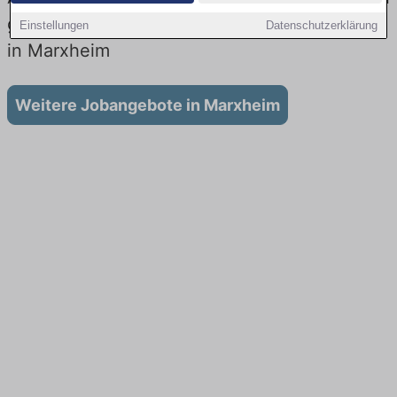
gibt es keine Stellenangebote für Ausbildung
Einstellungen
Datenschutzerklärung
in Marxheim
Weitere Jobangebote in Marxheim