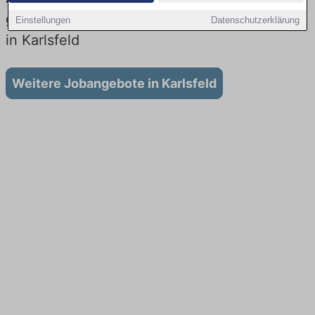
gibt es keine Stellenangebote für Ausbildung
Einstellungen
Datenschutzerklärung
in Karlsfeld
Weitere Jobangebote in Karlsfeld