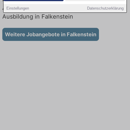
Aktuell gibt es keine Stellenangebote für
Einstellungen
Datenschutzerklärung
Ausbildung in Falkenstein
Weitere Jobangebote in Falkenstein