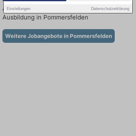
Aktuell gibt es keine Stellenangebote für
Einstellungen
Datenschutzerklärung
Ausbildung in Pommersfelden
Weitere Jobangebote in Pommersfelden