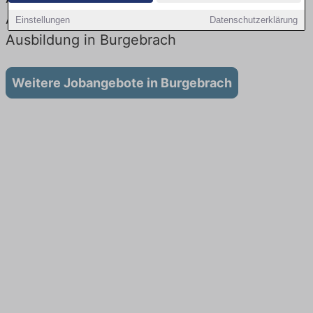
Aktuell gibt es keine Stellenangebote für
Einstellungen
Datenschutzerklärung
Ausbildung in Burgebrach
Weitere Jobangebote in Burgebrach