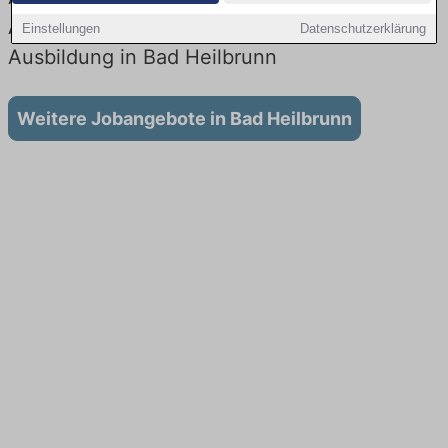
Aktuell gibt es keine Stellenangebote für
Einstellungen
Datenschutzerklärung
Ausbildung in Bad Heilbrunn
Weitere Jobangebote in Bad Heilbrunn