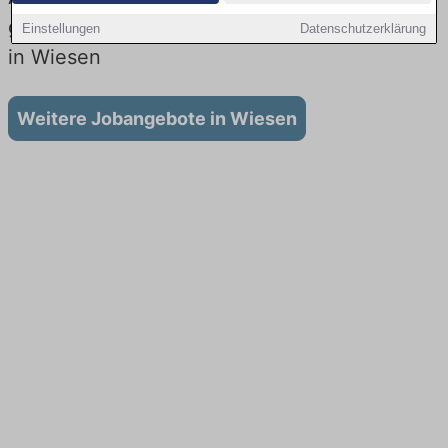
gibt es keine Stellenangebote für Ausbildung
Einstellungen
Datenschutzerklärung
in Wiesen
Weitere Jobangebote in Wiesen