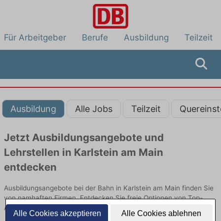
Für Arbeitgeber
Berufe
Ausbildung
Teilzeit
Ausbildung
Alle Jobs
Teilzeit
Quereinst
Jetzt Ausbildungsangebote und
Lehrstellen in Karlstein am Main
entdecken
Ausbildungsangebote bei der Bahn in Karlstein am Main finden Sie
von namhaften Firmen. Entdecken Sie freie Optionen von Top-
Arbeitgebern und bewerben Sie sich noch heute.
Alle Cookies akzeptieren
Alle Cookies ablehnen