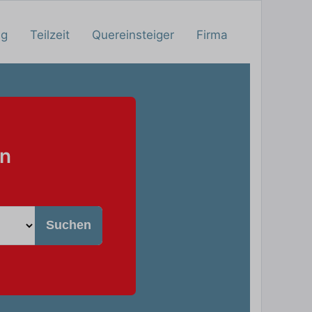
ng
Teilzeit
Quereinsteiger
Firma
hn
Suchen